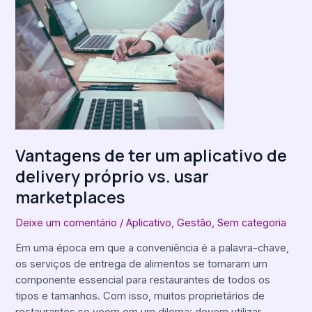
de
ter
um
aplicativo
de
delivery
próprio
vs.
usar
Vantagens de ter um aplicativo de
marketplaces
delivery próprio vs. usar
marketplaces
Deixe um comentário
/
Aplicativo
,
Gestão
,
Sem categoria
Em uma época em que a conveniência é a palavra-chave,
os serviços de entrega de alimentos se tornaram um
componente essencial para restaurantes de todos os
tipos e tamanhos. Com isso, muitos proprietários de