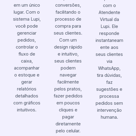
em um único
conversões,
com o
lugar. Com o
facilitando o
Atendente
sistema Lupi,
processo de
Virtual da
você pode
compra para
Lupi. Ele
gerenciar
seus clientes.
responde
pedidos,
Com um
instantaneam
controlar o
design rápido
ente aos
fluxo de
e intuitivo,
seus clientes
caixa,
seus clientes
via
acompanhar
podem
WhatsApp,
o estoque e
navegar
tira dúvidas,
gerar
facilmente
faz
relatórios
pelos pratos,
sugestões e
detalhados
fazer pedidos
processa
com gráficos
em poucos
pedidos sem
intuitivos.
cliques e
intervenção
pagar
humana.
diretamente
pelo celular.