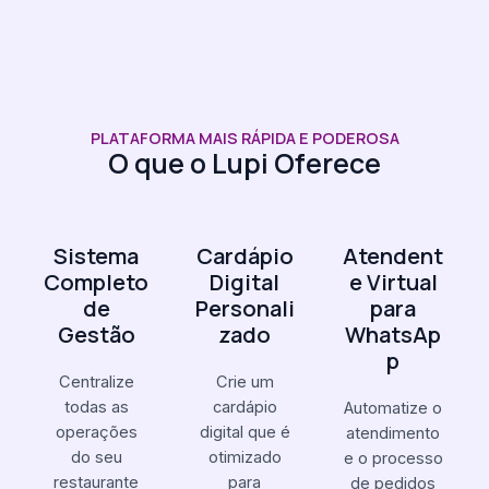
PLATAFORMA MAIS RÁPIDA E PODEROSA
O que o Lupi Oferece
Sistema
Cardápio
Atendent
Completo
Digital
e Virtual
de
Personali
para
Gestão
zado
WhatsAp
p
Centralize
Crie um
todas as
cardápio
Automatize o
operações
digital que é
atendimento
do seu
otimizado
e o processo
restaurante
para
de pedidos