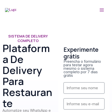
Ir
MAI
para
MEN
o
conteúdo
SISTEMA DE DELIVERY
COMPLETO
Plataform
Experimente
A De
grátis
Preencha o formulário
para testar agora
Delivery
mesmo o sistema
completo por 7 dias
grátis
Para
N
Restauran
o
m
Te
E
e
-
Automatize seu WhatsApp e