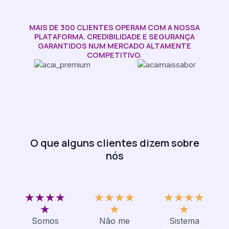
MAIS DE 300 CLIENTES OPERAM COM A NOSSA
PLATAFORMA. CREDIBILIDADE E SEGURANÇA
GARANTIDOS NUM MERCADO ALTAMENTE
COMPETITIVO.​
O que alguns clientes dizem sobre
nós
5
5
5
★
★
★
★
★
★
★
★
★
★
★
★
/
/
/
★
★
★
5
5
5
Somos
Não me
Sistema