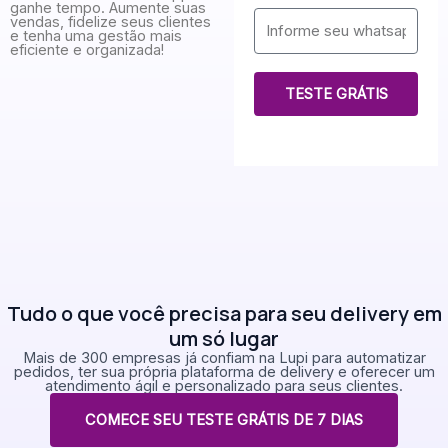
m
ganhe tempo. Aumente suas
W
vendas, fidelize seus clientes
a
e tenha uma gestão mais
h
i
eficiente e organizada!
a
l
t
TESTE GRÁTIS
s
A
p
p
Tudo o que você precisa para seu delivery em
um só lugar
Mais de 300 empresas já confiam na Lupi para automatizar
pedidos, ter sua própria plataforma de delivery e oferecer um
atendimento ágil e personalizado para seus clientes.
COMECE SEU TESTE GRÁTIS DE 7 DIAS