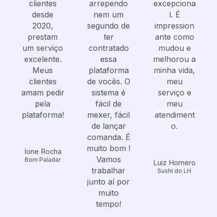
clientes
arrependo
excepciona
desde
nem um
l. É
2020,
segundo de
impression
prestam
ter
ante como
um serviço
contratado
mudou e
excelente.
essa
melhorou a
Meus
plataforma
minha vida,
clientes
de vocês. O
meu
amam pedir
sistema é
serviço e
pela
fácil de
meu
plataforma!
mexer, fácil
atendiment
de lançar
o.
comanda. É
muito bom !
Ione Rocha
Vamos
Bom Paladar
Luiz Homero
trabalhar
Sushi do LH
junto aí por
muito
tempo!