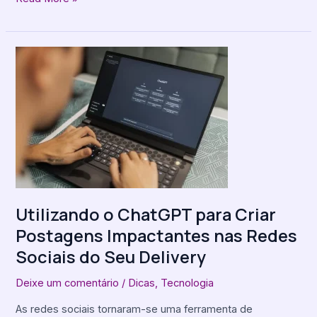
Utilizando
o
ChatGPT
para
Criar
Postagens
Impactantes
nas
Redes
Sociais
Utilizando o ChatGPT para Criar
do
Postagens Impactantes nas Redes
Seu
Delivery
Sociais do Seu Delivery
Deixe um comentário
/
Dicas
,
Tecnologia
As redes sociais tornaram-se uma ferramenta de