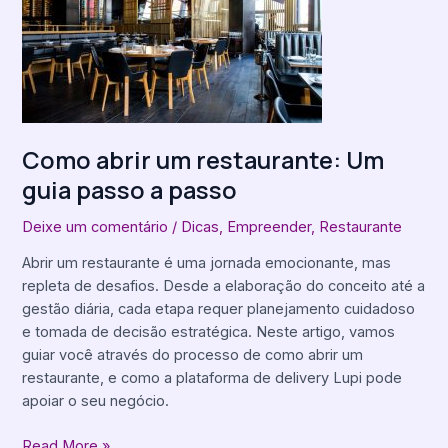
restaurante:
Um
guia
passo
a
passo
Como abrir um restaurante: Um
guia passo a passo
Deixe um comentário
/
Dicas
,
Empreender
,
Restaurante
Abrir um restaurante é uma jornada emocionante, mas
repleta de desafios. Desde a elaboração do conceito até a
gestão diária, cada etapa requer planejamento cuidadoso
e tomada de decisão estratégica. Neste artigo, vamos
guiar você através do processo de como abrir um
restaurante, e como a plataforma de delivery Lupi pode
apoiar o seu negócio.
Read More »