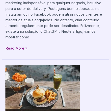
marketing indispensável para qualquer negócio, inclusive
para o setor de delivery. Postagens bem elaboradas no
Instagram ou no Facebook podem atrair novos clientes e
manter os atuais engajados. No entanto, criar conteúdo
atraente regularmente pode ser desafiador. Felizmente,
existe uma solução: o ChatGPT. Neste artigo, vamos
mostrar como
Read More »
Como
abrir
uma
hamburgueria:
um
guia
para
começar