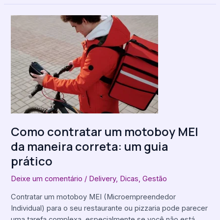
Como
contratar
um
motoboy
MEI
da
maneira
correta:
um
guia
Como contratar um motoboy MEI
prático
da maneira correta: um guia
prático
Deixe um comentário
/
Delivery
,
Dicas
,
Gestão
Contratar um motoboy MEI (Microempreendedor
Individual) para o seu restaurante ou pizzaria pode parecer
uma tarefa complexa, especialmente se você não está