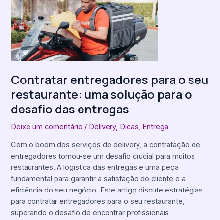
para
o
seu
restaurante:
uma
solução
para
Contratar entregadores para o seu
o
restaurante: uma solução para o
desafio
desafio das entregas
das
entregas
Deixe um comentário
/
Delivery
,
Dicas
,
Entrega
Com o boom dos serviços de delivery, a contratação de
entregadores tornou-se um desafio crucial para muitos
restaurantes. A logística das entregas é uma peça
fundamental para garantir a satisfação do cliente e a
eficiência do seu negócio. Este artigo discute estratégias
para contratar entregadores para o seu restaurante,
superando o desafio de encontrar profissionais