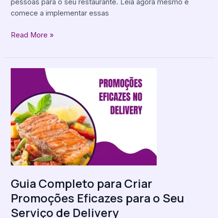
pessoas para o seu restaurante. Leia agora mesmo e
comece a implementar essas
Read More »
Guia
Completo
para
Criar
Promoções
Eficazes
para
o
Seu
Serviço
Guia Completo para Criar
de
Promoções Eficazes para o Seu
Delivery
Serviço de Delivery