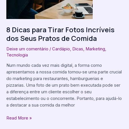
dos
Seus
Pratos
de
8 Dicas para Tirar Fotos Incríveis
Comida
dos Seus Pratos de Comida
Deixe um comentário
/
Cardápio
,
Dicas
,
Marketing
,
Tecnologia
Num mundo cada vez mais digital, a forma como
apresentamos a nossa comida tornou-se uma parte crucial
do marketing para restaurantes, hamburguerias e
pizzarias. Uma foto de um prato bem executada pode ser
a diferença entre um cliente escolher o seu
estabelecimento ou o concorrente. Portanto, para ajudá-lo
a destacar a sua comida da melhor
Read More »