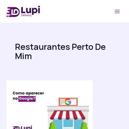
Ir
MAI
para
MEN
o
conteúdo
Restaurantes Perto De
Mim
Restaurantes
perto
de
mim:
como
aparecer
no