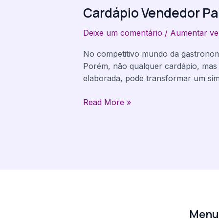
Cardápio Vendedor Pa
Para
o
Deixe um comentário
/
Aumentar ve
Seu
Restaurante:
No competitivo mundo da gastronomi
Como
Porém, não qualquer cardápio, mas 
Criar
elaborada, pode transformar um simp
um
Campeão
Read More »
de
Vendas
Men